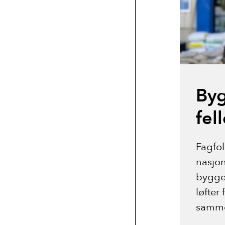
Byg
fel
Fagfol
nasjon
bygge
løfter
samm