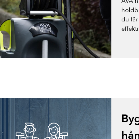
AVA hø
holdba
du får
effekti
By
hån