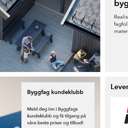
byg
Reali
fagfo
mater
Leve
Byggfag kundeklubb
Meld deg inn i Byggfags
kundeklubb og få tilgang på
våre beste priser og tilbud!