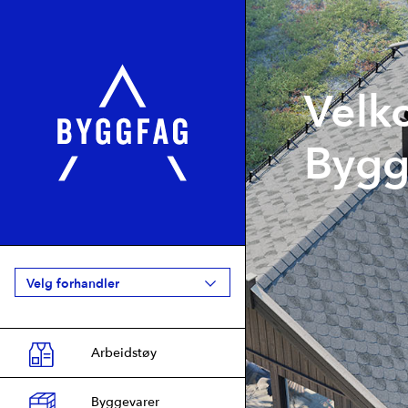
Velk
Bygg
Velg forhandler
Arbeidstøy
Agder
2
Byggfag Bjordammen
Byggevarer