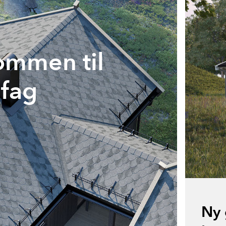
om­men til
fag
Ny 