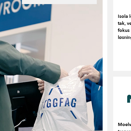
Isola 
tak, 
fokus 
løsnin
Moelv