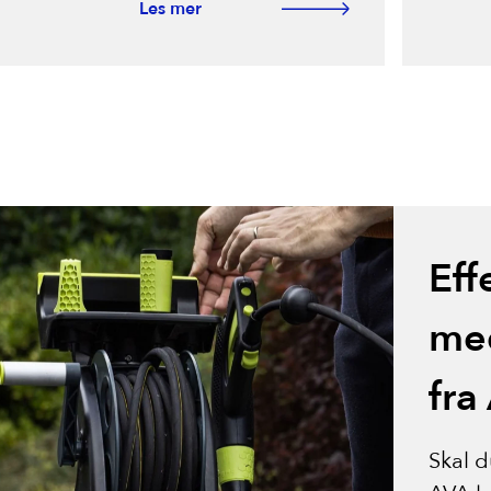
Les mer
Eff
med
fra
Skal d