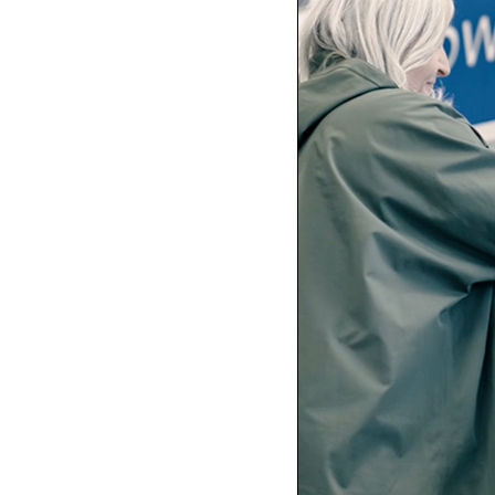
Hegrenes AS
Byggmeister Tore Hovland
AS
Byggfag Vik
HS Bygg AS
Knut Wolff AS
Byggfag M. Leiknes
Byggfag Sandvoll Handel
Byggfag Meland
Byggfag Hardbakke
Byggfag Tysnes
Byggfag Tak og Ventilasjon
Åsane Trelast AS
Andersen & Ljosheim Bygg
AS