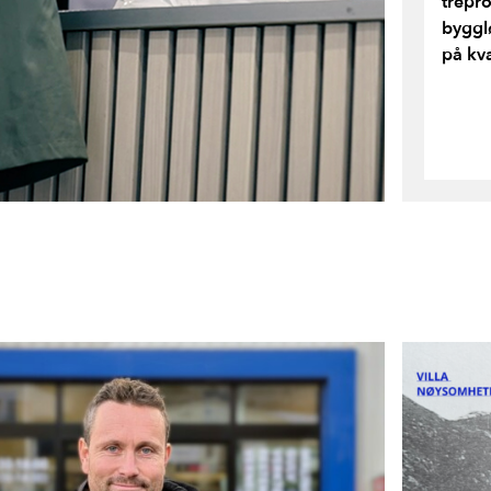
trepr
byggl
på kva