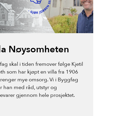
lla Nøysomheten
ag skal i tiden fremover følge Kjetil
th som har kjøpt en villa fra 1906
renger mye omsorg. Vi i Byggfag
er han med råd, utstyr og
varer gjennom hele prosjektet.