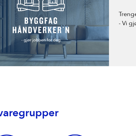
Trenge
- Vi g
varegrupper