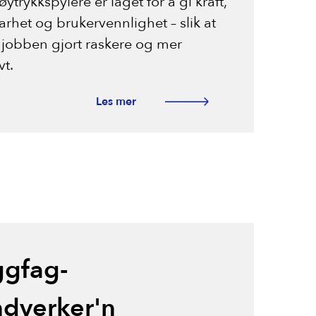
ytrykkspylere er laget for å gi kraft,
rhet og brukervennlighet – slik at
 jobben gjort raskere og mer
vt.
Les mer
ggfag-
dverker'n