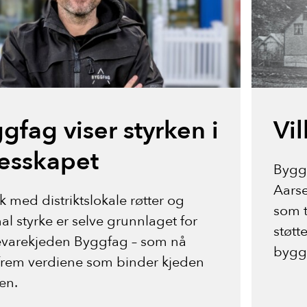
gfag viser styrken i
Vi
lesskapet
Byggf
Aarse
k med distriktslokale røtter og
som t
al styrke er selve grunnlaget for
støtt
varekjeden Byggfag – som nå
bygge
 frem verdiene som binder kjeden
en.