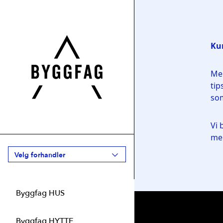
Velg forhandler
Byggfag HUS
Agder
1
Byggfag Åmli Trevare
Byggfag HYTTE