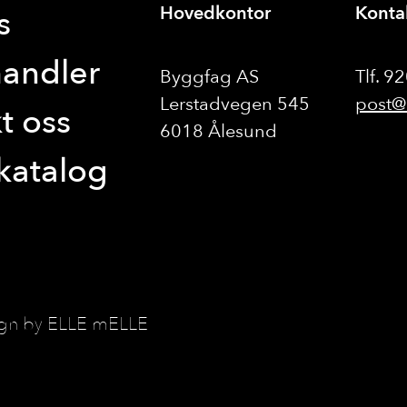
Hovedkontor
Konta
s
handler
Byggfag AS
Tlf. 9
Lerstadvegen 545
post@
t oss
6018 Ålesund
 katalog
ign by ELLE mELLE