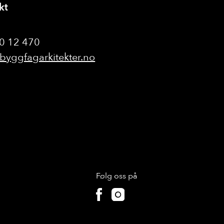
kt
20 12 470
byggfagarkitekter.no
Følg oss på