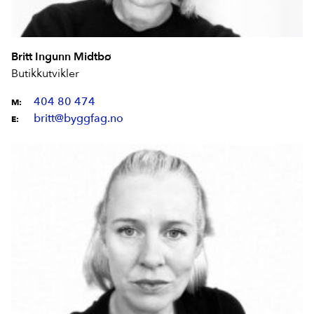
Britt Ingunn Midtbø
Butikkutvikler
404 80 474
M:
britt@byggfag.no
E: