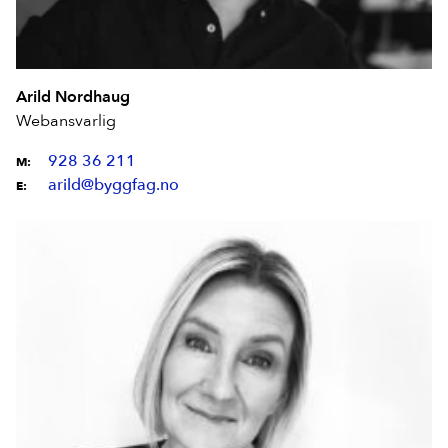
Arild Nordhaug
Webansvarlig
928 36 211
M:
arild@byggfag.no
E: