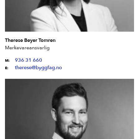
Therese Beyer Tomren
Merkevareansvarlig
936 31 660
M:
therese@byggfag.no
E: