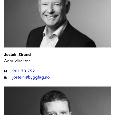
Jostein Strand
Adm. direktør
901 73 252
M:
jostein@byggfag.no
E: