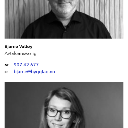
Bjarne Vattøy
Avtaleansvarlig
907 42 677
M:
bjarne@byggfag.no
E: