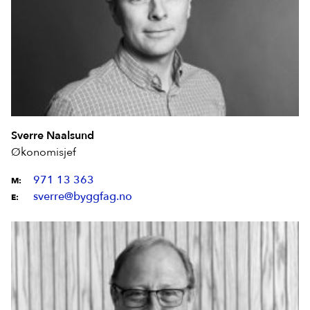
Sverre Naalsund
Økonomisjef
971 13 363
M:
sverre@byggfag.no
E: