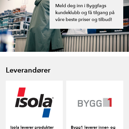
Byggfag Tysnes
Meld deg inn i Byggfags
kundeklubb og få tilgang på
Byggfag Tak og Ventilasjon
våre beste priser og tilbud!
Åsane Trelast AS
Andersen & Ljosheim Bygg AS
Leverandører
Isola leverer produkter
Bygg1 leverer inner- og