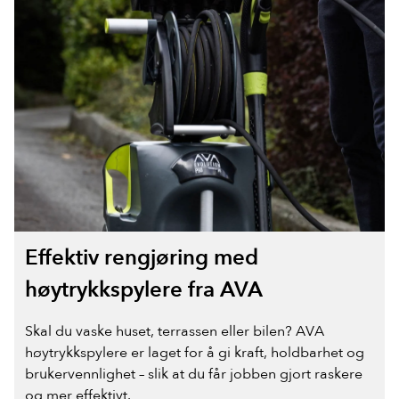
Effektiv rengjøring med
høytrykkspylere fra AVA
Skal du vaske huset, terrassen eller bilen? AVA
høytrykkspylere er laget for å gi kraft, holdbarhet og
brukervennlighet – slik at du får jobben gjort raskere
og mer effektivt.