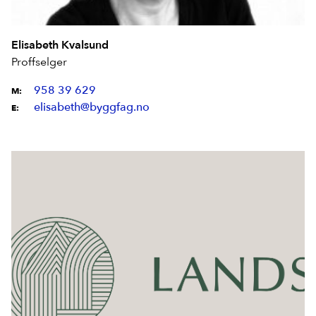
Elisabeth Kvalsund
Proffselger
958 39 629
M:
elisabeth@byggfag.no
E: