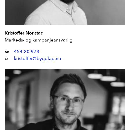
Kristoffer Nonstad
Markeds- og kampanjeansvarlig
454 20 973
M:
kristoffer@byggfag.no
E: