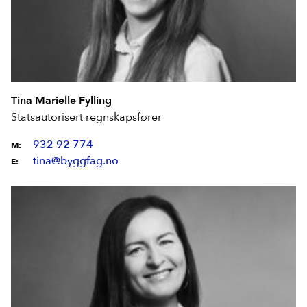
Tina Marielle Fylling
Statsautorisert regnskapsfører
932 92 774
M:
tina@byggfag.no
E: