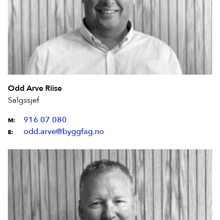
Odd Arve Riise
Salgssjef
916 07 080
M:
odd.arve@byggfag.no
E: