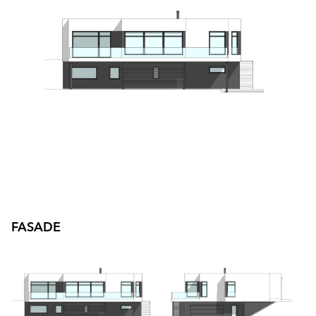
Byggmester Aase og Hegrenes AS
Byggmeister Tore Hovland AS
HS Bygg AS
Byggfag M. Leiknes
Byggfag Meland
Byggfag Tak og Ventilasjon
FASADE