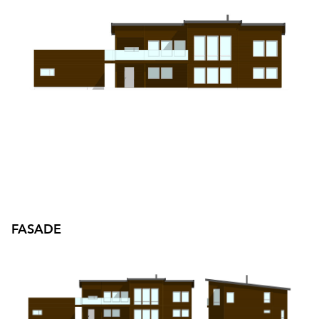
Byggmester Aase og Hegrenes AS
Byggmeister Tore Hovland AS
HS Bygg AS
Byggfag M. Leiknes
Byggfag Meland
Byggfag Tak og Ventilasjon
FASADE