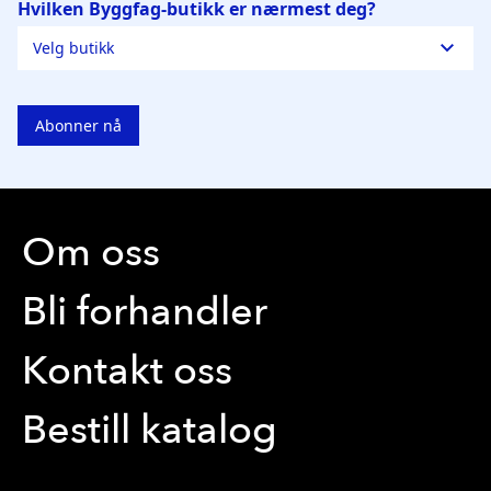
Byggmester Aase og Hegrenes AS
Byggmeister Tore Hovland AS
HS Bygg AS
Byggfag M. Leiknes
Byggfag Meland
Byggfag Tak og Ventilasjon
Om oss
Bli forhandler
Kontakt oss
Bestill katalog