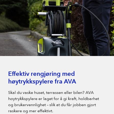
Byggfag Tysnes
Byggfag Tak og Ventilasjon
Åsane Trelast AS
Andersen & Ljosheim Bygg AS
Effektiv rengjøring med
høytrykkspylere fra AVA
Skal du vaske huset, terrassen eller bilen? AVA
høytrykkspylere er laget for å gi kraft, holdbarhet
og brukervennlighet – slik at du får jobben gjort
raskere og mer effektivt.