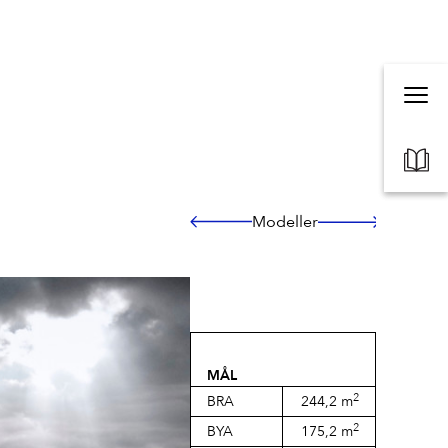
Modeller
MÅL
2
BRA
244,2 m
2
BYA
175,2 m