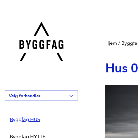
Hjem
/
Byggfa
Hus 
Velg forhandler
Byggfag HUS
Agder
1
Byggfag Åmli Trevare
Byggfag HYTTE