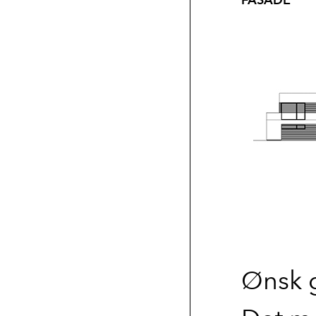
FASADE
Byggfag Meland
Byggfag Tak og Ventilasjon
Ønsk g