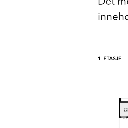
Det mo
inneho
1. ETASJE