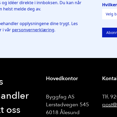
Hovedkontor
Konta
s
handler
Byggfag AS
Tlf. 9
Lerstadvegen 545
post@
t oss
6018 Ålesund