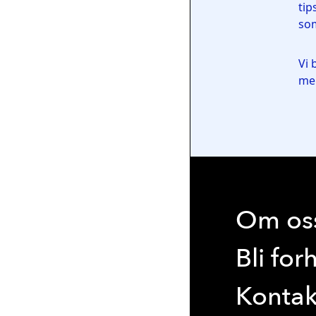
Om os
Bli for
Kontak