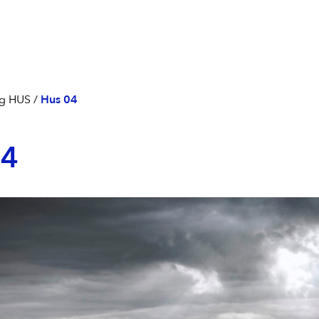
g HUS
/
Hus 04
04