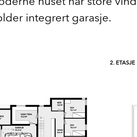
derne huset har store vind
lder integrert garasje.
2. ETASJE