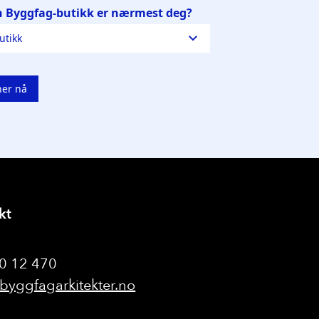
kt
20 12 470
byggfagarkitekter.no