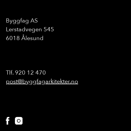
Byggfag AS
Lerstadvegen 545
6018 Ålesund
Tlf. 920 12 470
post@byggfagarkitekter.no