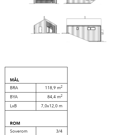
MÅL
2
BRA
118,9 m
2
BYA
84,4 m
LxB
7,0x12,0 m
ROM
Soverom
3/4