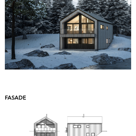
Byggmester Aase og Hegrenes AS
Byggmeister Tore Hovland AS
HS Bygg AS
Byggfag M. Leiknes
Byggfag Meland
Byggfag Tak og Ventilasjon
FASADE