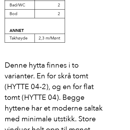
Bad/WC
2
Bod
2
ANNET
Takhøyde
2,3 m/Mønt
Denne hytta finnes i to
varianter. En for skrå tomt
(HYTTE 04-2), og en for flat
tomt (HYTTE 04). Begge
hyttene har et moderne saltak
med minimale utstikk. Store
vinduer helt opp til mønet