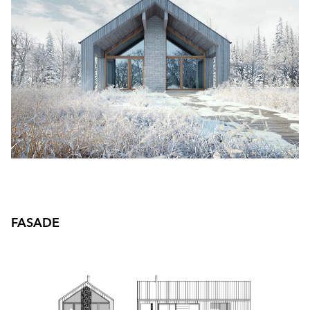
Byggmester Aase og Hegrenes AS
Byggmeister Tore Hovland AS
HS Bygg AS
Byggfag M. Leiknes
Byggfag Meland
Byggfag Tak og Ventilasjon
FASADE