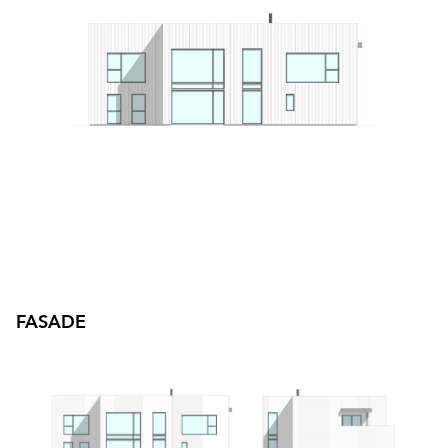
Byggmester Aase og Hegrenes AS
Byggmeister Tore Hovland AS
HS Bygg AS
Byggfag M. Leiknes
Byggfag Meland
Byggfag Tak og Ventilasjon
FASADE