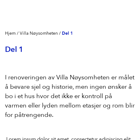
Hjem
/
Villa Nøysomheten
/
Del 1
Agder
1
Del 1
Byggfag Åmli Trevare
Finnmark
2
Byggfag Berlevåg Bygg
Møre og Romsdal
6
Byggfag Alta
Byggfag Stranda
I renoveringen av Villa Nøysomheten er målet
Troms og Finnmark
3
Byggfag Søvik
å bevare sjel og historie, men ingen ønsker å
Byggfag Betongservice
Trøndelag
1
Byggfag N L Austnes
bo i et hus hvor det ikke er kontroll på
Byggfag Bardu
Byggfag Hommelvik
HS Rise Bygg AS
Vestfold og Telemark
1
varmen eller lyden mellom etasjer og rom blir
Byggfag Lavangen
Byggfag Averøy
Byggfag Skreosen
for påtrengende.
Vestland
8
Byggfag Sande
Byggfag A O Bakke
Andersen og Hofslundsengen Bygg AS
Lorem ipsum dolor sit amet, consectetur adipiscing elit.