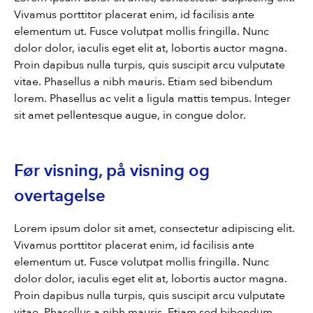
Byggmester Aase og Hegrenes AS
Vivamus porttitor placerat enim, id facilisis ante
Byggmeister Tore Hovland AS
elementum ut. Fusce volutpat mollis fringilla. Nunc
HS Bygg AS
dolor dolor, iaculis eget elit at, lobortis auctor magna.
Proin dapibus nulla turpis, quis suscipit arcu vulputate
Byggfag M. Leiknes
vitae. Phasellus a nibh mauris. Etiam sed bibendum
Byggfag Meland
lorem. Phasellus ac velit a ligula mattis tempus. Integer
Byggfag Tak og Ventilasjon
sit amet pellentesque augue, in congue dolor.
Før visning, på visning og
overtagelse
Lorem ipsum dolor sit amet, consectetur adipiscing elit.
Vivamus porttitor placerat enim, id facilisis ante
elementum ut. Fusce volutpat mollis fringilla. Nunc
dolor dolor, iaculis eget elit at, lobortis auctor magna.
Proin dapibus nulla turpis, quis suscipit arcu vulputate
vitae. Phasellus a nibh mauris. Etiam sed bibendum