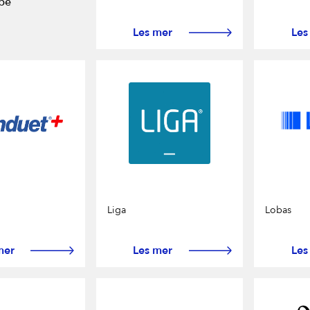
be
Les mer
Les
ert
Liga
Lobas
g
sjonsvirke
mer
Les mer
Les