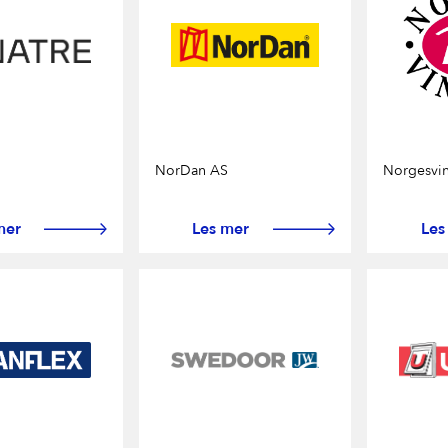
r og precut
rer
NorDan AS
Norgesvi
plater
mer
Les mer
Les
er
g mur
later