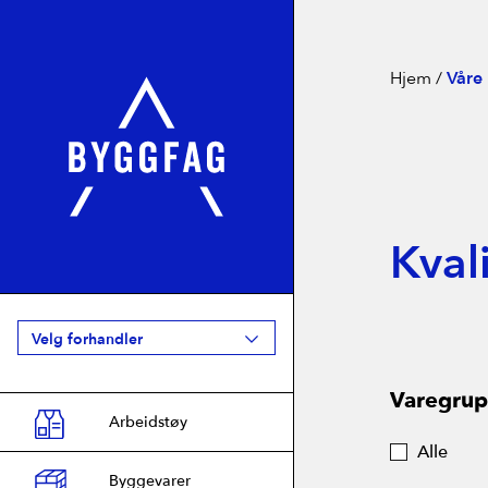
Hjem
/
Våre
Kval
Velg forhandler
Varegrup
Arbeidstøy
Agder
2
Alle
Byggfag Bjordammen
Byggevarer