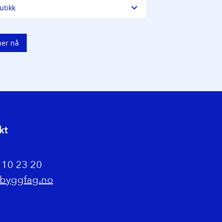
kt
0 10 23 20
byggfag.no