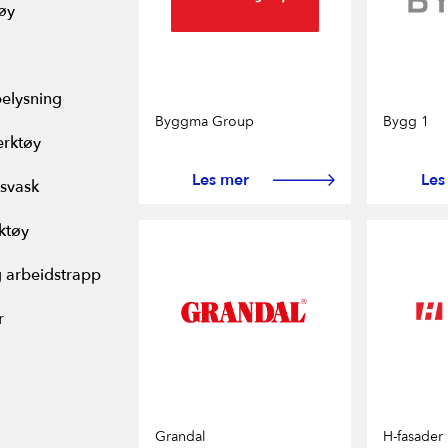
øy
elysning
Byggma Group
Bygg 1
erktøy
Les mer
Les
svask
ktøy
g arbeidstrapp
r
Grandal
H-fasader