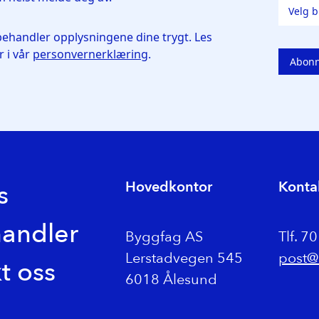
 betong
belysning
ler
ug
g beslag
Hovedkontor
Konta
s
indu
handler
Byggfag AS
Tlf. 7
orter
Lerstadvegen 545
post@
t oss
6018 Ålesund
g tilbehør