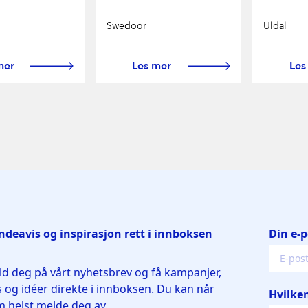
Swedoor
Uldal
 og takrenner
mer
Les mer
Les
armering
on
utemiljø
r og -
g
ming