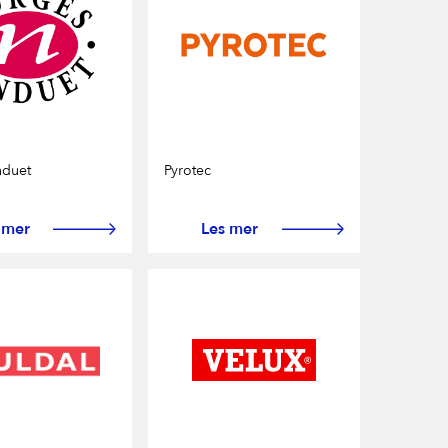
nduet
Pyrotec
 mer
Les mer