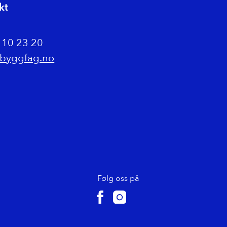
kt
0 10 23 20
byggfag.no
Følg oss på