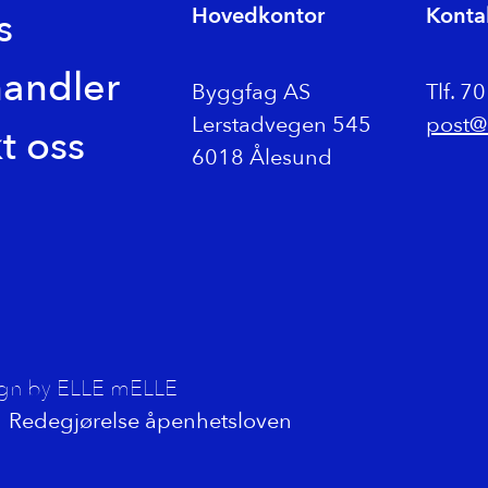
Hovedkontor
Konta
s
handler
Byggfag AS
Tlf. 7
Lerstadvegen 545
post@
t oss
6018 Ålesund
ign by ELLE mELLE
Redegjørelse åpenhetsloven