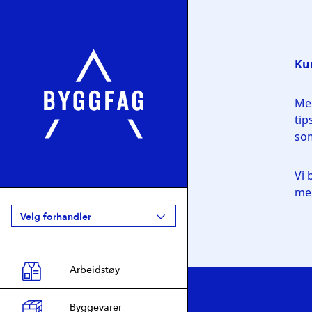
Velg forhandler
Arbeidstøy
Agder
2
Byggfag Bjordammen
Byggevarer