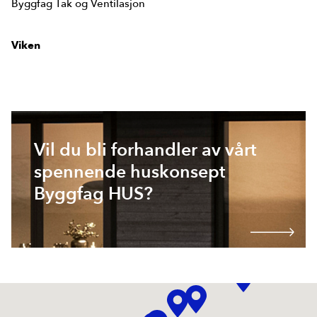
Byggfag Tak og Ventilasjon
Viken
Vil du bli forhandler av vårt
spennende huskonsept
Byggfag HUS?