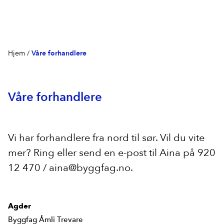
Hjem
/
Våre forhandlere
Agder
1
Byggfag Åmli Trevare
Finnmark
2
Våre forhandlere
Byggfag Berlevåg Bygg
Møre og Romsdal
6
Byggfag Alta
Byggfag Stranda
Troms og Finnmark
3
Byggfag Søvik
Vi har forhandlere fra nord til sør. Vil du vite
Byggfag Betongservice
Trøndelag
1
Byggfag N L Austnes
mer? Ring eller send en e-post til Aina på 920
Byggfag Bardu
Byggfag Hommelvik
HS Rise Bygg AS
Vestfold og Telemark
1
12 470 / aina@byggfag.no.
Byggfag Lavangen
Byggfag Averøy
Byggfag Skreosen
Vestland
8
Byggfag Sande
Byggfag A O Bakke
Agder
Andersen og Hofslundsengen Bygg AS
Byggfag Åmli Trevare