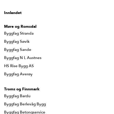
Byggmester Aase og Hegrenes AS
Byggmeister Tore Hovland AS
Innlandet
HS Bygg AS
Byggfag M. Leiknes
Møre og Romsdal
Byggfag Meland
Byggfag Stranda
Byggfag Tak og Ventilasjon
Byggfag Søvik
Byggfag Sande
Byggfag N L Austnes
HS Rise Bygg AS
Byggfag Averøy
Troms og Finnmark
Byggfag Bardu
Byggfag Berlevåg Bygg
Byggfag Betongservice